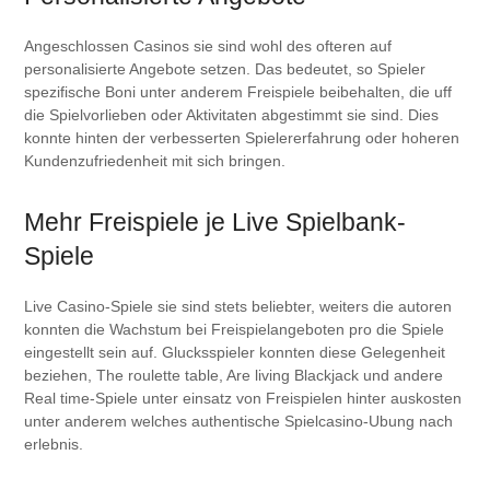
Angeschlossen Casinos sie sind wohl des ofteren auf
personalisierte Angebote setzen. Das bedeutet, so Spieler
spezifische Boni unter anderem Freispiele beibehalten, die uff
die Spielvorlieben oder Aktivitaten abgestimmt sie sind. Dies
konnte hinten der verbesserten Spielererfahrung oder hoheren
Kundenzufriedenheit mit sich bringen.
Mehr Freispiele je Live Spielbank-
Spiele
Live Casino-Spiele sie sind stets beliebter, weiters die autoren
konnten die Wachstum bei Freispielangeboten pro die Spiele
eingestellt sein auf. Glucksspieler konnten diese Gelegenheit
beziehen, The roulette table, Are living Blackjack und andere
Real time-Spiele unter einsatz von Freispielen hinter auskosten
unter anderem welches authentische Spielcasino-Ubung nach
erlebnis.