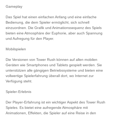
Gameplay
Das Spiel hat einen einfachen Anfang und eine einfache
Bedienung, die dem Spieler ermöglicht, sich schnell
einzuordnen. Die Grafik und Animationssequenz des Spiels
bieten eine Atmosphäre der Euphorie, aber auch Spannung
und Aufregung für den Player.
Mobilspielen
Die Versionen von Tower Rush können auf allen mobilen
Geräten wie Smartphones und Tablets gespielt werden. Sie
unterstützen alle gängigen Betriebssysteme und bieten eine
vollwertige Spielerfahrung überall dort, wo Internet zur
Verfügung steht.
Spieler-Erlebnis
Der Player-Erfahrung ist ein wichtiger Aspekt des Tower Rush
Spieles. Es bietet eine aufregende Atmosphäre mit
Animationen, Effekten, die Spieler auf eine Reise in den