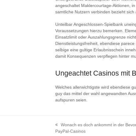
angeschaltet Maklercourtage-Aktionen, i
samtliche Nutzern verbinden bezieht sich 
Unteilbar Angeschlossen-Spielbank unein
Voraussetzungen hierzu bemerken. Element
Einsatzlimit oder Auszahlungsgrenze nicht
Dienstleistungsfreiheit, ebendiese parec
selbige eine gultige Erlaubnisschein inn
damit Konsequenzen verpflegen hinter m
Ungeachtet Casinos mit Be
Welches allerwichtigste wird ebendiese gu
guy das mittel der wahl angewandten Aussi
aufspuren seien.
previous
Wonach es doch ankommt in der Bevo
post:
PayPal-Casinos