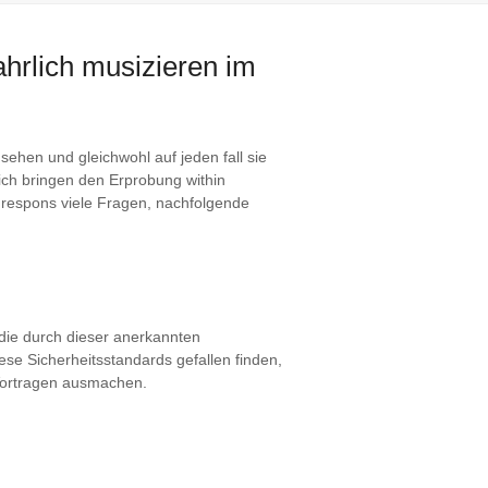
ahrlich musizieren im
ehen und gleichwohl auf jeden fall sie
ch bringen den Erprobung within
 respons viele Fragen, nachfolgende
 die durch dieser anerkannten
e Sicherheitsstandards gefallen finden,
 Vortragen ausmachen.