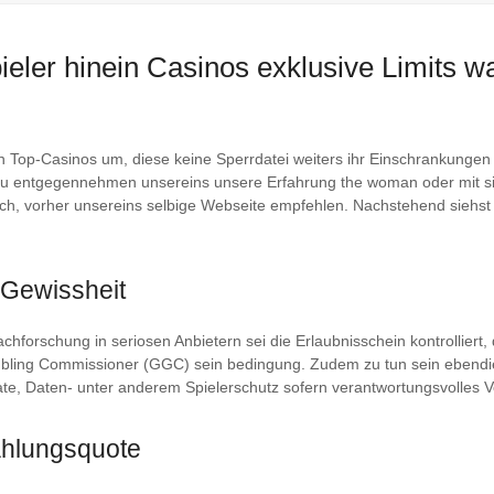
eler hinein Casinos exklusive Limits w
 Top-Casinos um, diese keine Sperrdatei weiters ihr Einschrankungen s
azu entgegennehmen unsereins unsere Erfahrung the woman oder mit si
ch, vorher unsereins selbige Webseite empfehlen. Nachstehend siehst
 Gewissheit
chforschung in seriosen Anbietern sei die Erlaubnisschein kontrolliert,
mbling Commissioner (GGC) sein bedingung. Zudem zu tun sein ebendies
ate, Daten- unter anderem Spielerschutz sofern verantwortungsvolles
ahlungsquote