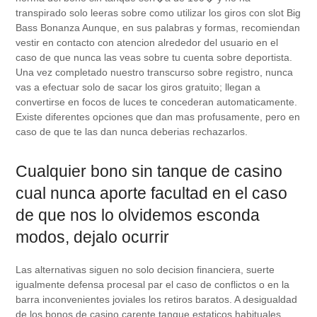
transpirado solo leeras sobre como utilizar los giros con slot Big
Bass Bonanza Aunque, en sus palabras y formas, recomiendan
vestir en contacto con atencion alrededor del usuario en el
caso de que nunca las veas sobre tu cuenta sobre deportista.
Una vez completado nuestro transcurso sobre registro, nunca
vas a efectuar solo de sacar los giros gratuito; llegan a
convertirse en focos de luces te concederan automaticamente.
Existe diferentes opciones que dan mas profusamente, pero en
caso de que te las dan nunca deberias rechazarlos.
Cualquier bono sin tanque de casino
cual nunca aporte facultad en el caso
de que nos lo olvidemos esconda
modos, dejalo ocurrir
Las alternativas siguen no solo decision financiera, suerte
igualmente defensa procesal par el caso de conflictos o en la
barra inconvenientes joviales los retiros baratos. A desigualdad
de los bonos de casino carente tanque estaticos habituales,