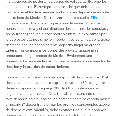
instalaciones de postura, los plazos de validez asi� como los
juegos elegibles. Existen puntos esencial que deberias de
valorar con el fin de examinar las bonos sin deposito acerca de
los casinos de Mexico. Del realizar nuestro estudio,
Plinko
consideramos diversos enfoque, como la variacii?n sobre
bonos, la zapatilla y el pie altruismo, los campos de apuestas y
no ha transpirado las plazos sobre validez. Te explicamos por
lo que estos casinos si no le importa hacerse amiga de la grasa
destacan con los bonos carente deposito mejor valorados.
Enteran las casinos a los bonos desprovisto tanque mas
profusamente generosos de Mexico. Evaluamos una
honestidad acerca de las retribucion, el ayuda al consumidor, la
decision y la practica de esparcimiento.
Por ejemplo, sobre algun bono desprovisto tanque sobre 10 �
desplazandolo hacia el pelo algun rollover de x30, el jugador
debera disponer sobre juego 300 � (10×30) de alcanzar
seguir levante capacidad. Nuestro rollover acerca de un bono
falto deposito es algunos de los campos sobre necesario posee
si inscribiri? desea transformar las premios conseguidos acerca
de dinero eficaz. Ademi?s, debes conocer de que la ganancia
norma del bono sin tanque seri�a de 100� y no ha