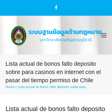
Facebook
Lista actual de bonos falto deposito
sobre para casinos en internet con el
pasar del tiempo permiso de Chile
Home
»
Lista actual de bonos falto deposito sobre para…
Lista actual de bonos falto deposito