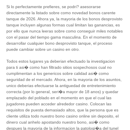
Si lo perfectamente prefieres, se podri? asesorarse
directamente la listado sobre como novedad bonos carente
tanque de 2026. Ahora ya, la mayoria de los bonos desprovisto
tanque incluyen algunas formas cual limitan las ganancias, es
por ello que nunca leeras sobre como conseguir miles notables
con el pasar del tiempo gama masculina. En el momento de
desarrollar cualquier bono desprovisto tanque, el proceso
puede cambiar sobre un casino en otro.
Todos estos lugares ya deberian efectuado la investigacion
para ti asi� como han filtrado sitios sospechosos cual no
cumplimentan a los genericos sobre calidad asi� como
seguridad de el mercado. Ahora, en la mayoria de los asuntos,
unico deberias efectuarse la antiguedad de entretenimiento
correcta (por lo general, seri�a mayor de 18 anos) y quedar
emplazado del poblado en el momento en que el cual las
jugadores pueden acceder alrededor casino. Colocan las
requisitos de puesta demasiado altos, que la persona que es
cliente utiliza todo nuestro bono casino online sin deposito, el
dinero cual anhelo apostando nuestro bono, asi� como
despues la mayoria de la informacion la patologi�a del tunel