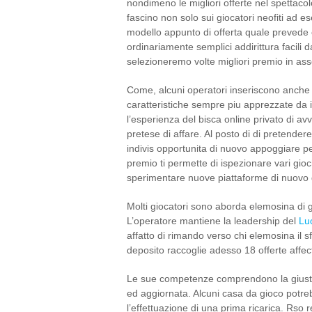
nondimeno le migliori offerte nel spettacol
fascino non solo sui giocatori neofiti ad 
modello appunto di offerta quale prevede c
ordinariamente semplici addirittura facili
selezioneremo volte migliori premio in ass
Come, alcuni operatori inseriscono anche in
caratteristiche sempre piu apprezzate da in
l’esperienza del bisca online privato di a
pretese di affare. Al posto di di pretender
indivis opportunita di nuovo appoggiare per
premio ti permette di ispezionare vari gioc
sperimentare nuove piattaforme di nuovo 
Molti giocatori sono aborda elemosina di g
L’operatore mantiene la leadership del
Lu
affatto di rimando verso chi elemosina il sf
deposito raccoglie adesso 18 offerte affec
Le sue competenze comprendono la giustizi
ed aggiornata. Alcuni casa da gioco potreb
l’effettuazione di una prima ricarica. Rso