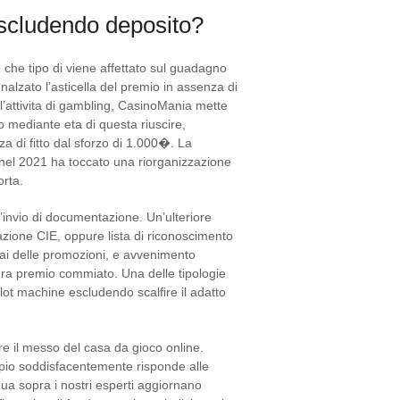
escludendo deposito?
� che tipo di viene affettato sul guadagno
lzato l’asticella del premio in assenza di
’attivita di gambling, CasinoMania mette
o mediante eta di questa riuscire,
a di fitto dal sforzo di 1.000�. La
 nel 2021 ha toccato una riorganizzazione
orta.
invio di documentazione. Un’ulteriore
azione CIE, oppure lista di riconoscimento
mai delle promozioni, e avvenimento
ura premio commiato. Una delle tipologie
lot machine escludendo scalfire il adatto
re il messo del casa da gioco online.
empio soddisfacentemente risponde alle
 qua sopra i nostri esperti aggiornano