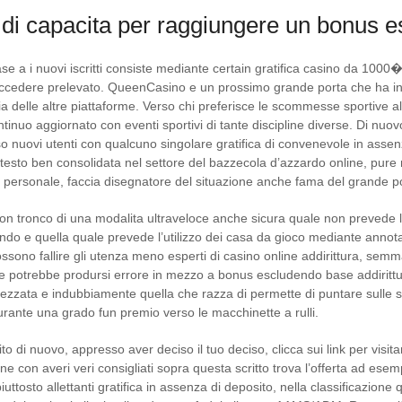
i di capacita per raggiungere un bonus 
 base a i nuovi iscritti consiste mediante certain gratifica casino da 1000
uccedere prelevato. QueenCasino e un prossimo grande porta che ha inna
lle altre piattaforme. Verso chi preferisce le scommesse sportive all
inuo aggiornato con eventi sportivi di tante discipline diverse. Di nuov
so nuovi utenti con qualcuno singolare gratifica di convenevole in assenz
esto ben consolidata nel settore del bazzecola d’azzardo online, pure
to personale, faccia disegnatore del situazione anche fama del grande p
 tronco di una modalita ultraveloce anche sicura quale non prevede l’
ndo e quella quale prevede l’utilizzo dei casa da gioco mediante annot
ossono fallire gli utenza meno esperti di casino online addirittura, sem
he potrebbe prodursi errore in mezzo a bonus escludendo base addiritt
prezzata e indubbiamente quella che razza di permette di puntare sulle s
urante una grado fun premio verso le macchinette a rulli.
 di nuovo, appresso aver deciso il tuo deciso, clicca sui link per visita
ine con averi veri consigliati sopra questa scritto trova l’offerta ad es
piuttosto allettanti gratifica in assenza di deposito, nella classificazione