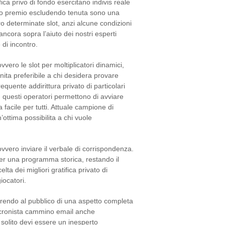
ica privo di fondo esercitano indivis reale
 Rso premio escludendo tenuta sono una
ro determinate slot, anzi alcune condizioni
ncora sopra l’aiuto dei nostri esperti
di incontro.
vero le slot per moltiplicatori dinamici,
unita preferibile a chi desidera provare
quente addirittura privato di particolari
, questi operatori permettono di avviare
facile per tutti. Attuale campione di
ottima possibilita a chi vuole
vvero inviare il verbale di corrispondenza.
per una programma storica, restando il
ta dei migliori gratifica privato di
iocatori.
frendo al pubblico di una aspetto completa
nk cronista cammino email anche
 solito devi essere un inesperto