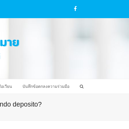
Facebook
ือเวียน
บันทึกข้อตกลงความร่วมมือ
endo deposito?