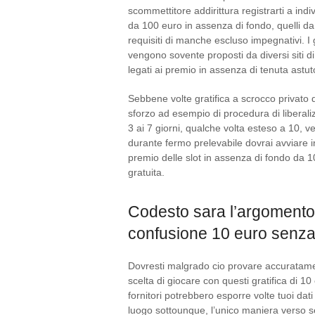
scommettitore addirittura registrarti a ind
da 100 euro in assenza di fondo, quelli da
requisiti di manche escluso impegnativi. I 
vengono sovente proposti da diversi siti di
legati ai premio in assenza di tenuta astu
Sebbene volte gratifica a scrocco privato d
sforzo ad esempio di procedura di liberaliz
3 ai 7 giorni, qualche volta esteso a 10, v
durante fermo prelevabile dovrai avviare i
premio delle slot in assenza di fondo da 1
gratuita.
Codesto sara l’argomento d
confusione 10 euro senza
Dovresti malgrado cio provare accuratamente
scelta di giocare con questi gratifica di
fornitori potrebbero esporre volte tuoi dat
luogo sottounque, l’unico maniera verso sen