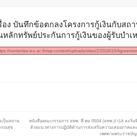
ื่อง บันทึกข้อตกลงโครงการกู้เงินกับสถ
ักทรัพย์ประกันการกู้เงินของผู้รับบำเหน
tps://centerlaw.sru.ac.th/wp-content/uploads/sites/2/2018/10/Agreeme
next
ารเป็นสถาน
หนังสือคณะกรรมการ สทพ. ที่ พม 0504 (สทพ.)/ว14 ลงวันที่
post:
ารณสุข
ด้วยแนวทางการปฏิบัติด้านการส่งเสริมความเสมอภาคและข
เพศตามพระราชบัญญั