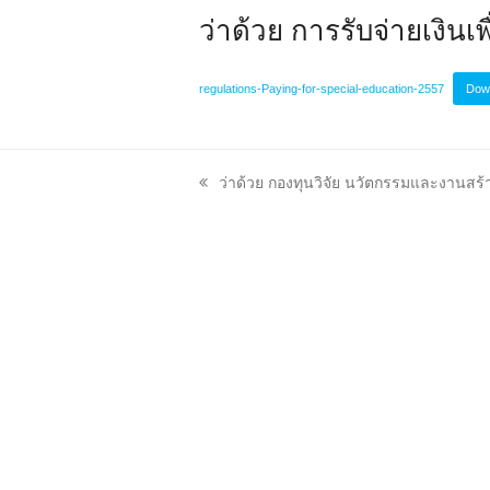
ว่าด้วย การรับจ่ายเงินเ
regulations-Paying-for-special-education-2557
Dow
previous
ว่าด้วย กองทุนวิจัย นวัตกรรมและงานสร้
post: