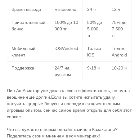
Время вывода
мгновенно
24 ч
12 ч
Приветственный
100% до 10
50% до
75% до
бонус
000 тг
5 000
7 500
тг
тг
Мобильный
iOS/Android
Только
Только
клиент
iOS
Android
Поддержка
24/7 на
9-18 ч
10-20 ч
русском
Пин Ап Авиатор уже доказал свою эффективность, но путь к
вершине ещё долгий.Если вы хотите испытать удачу,
получить щедрые бонусы и насладиться качественным
игровым опытом, сейчас самое время открыть для себя этот
сервис.
Что вы думаете о новых онлайн‑казино в Казахстане?
Поделитесь своим мнением в комментариях!