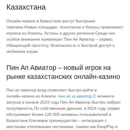
Казахстана
Онлайн‑казино в Казахстане растут быстрыми
темпами.Новые площадки, технологии и бонусы привлекают
игроков из Алматы, Астаны и других регионов.Среди них
особое внимание привлекает Пин Ап Авиатор – сервис,
обещающий простоту, безопасность и быстрый доступ к
любимым играм.
Пин Ап Авиатор – новый игрок на
рынке казахстанских онлайн‑казино
Пин ап авиатор вход позволяет быстро войти в
онлайн‑казино из Алматы:
пин ап кз авиатор
.С момента
запуска в начале 2023 года Пин Ап Авиатор быстро набрал
популярность.По собственным данным, в 2024 году сервис
обслуживает более 120 000 активных пользователей в
Казахстане.Ключевое преимущество – интеграция с
местными платежными системами, такими как KaspiPay и