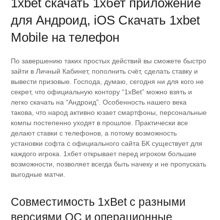
1xbet скачать 1хбет приложение
для Андроид, iOS Скачать 1xbet
Mobile на телефон
По завершению таких простых действий вы сможете быстро
зайти в Личный Кабинет, пополнить счёт, сделать ставку и
вывести призовые. Господа, думаю, сегодня ни для кого не
секрет, что официальную контору “1xBet” можно взять и
легко скачать на “Андроид”. Особенность нашего века
такова, что народ активно юзает смартфоны, персональные
компы постепенно уходят в прошлое.
Практически все
делают ставки с телефонов, а потому возможность
установки софта с официального сайта БК существует для
каждого игрока. 1xбет открывает перед игроком большие
возможности, позволяет всегда быть начеку и не пропускать
выгодные матчи.
Совместимость 1xBet с разными
версиями ОС и операционные