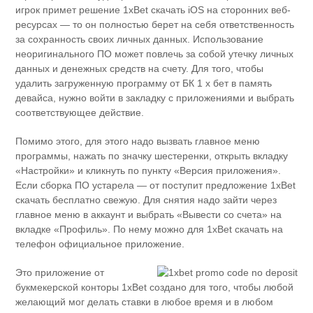
игрок примет решение 1xBet скачать iOS на сторонних веб-
ресурсах — то он полностью берет на себя ответственность
за сохранность своих личных данных. Использование
неоригинального ПО может повлечь за собой утечку личных
данных и денежных средств на счету. Для того, чтобы
удалить загруженную программу от БК 1 х бет в память
девайса, нужно войти в закладку с приложениями и выбрать
соответствующее действие.
Помимо этого, для этого надо вызвать главное меню
программы, нажать по значку шестеренки, открыть вкладку
«Настройки» и кликнуть по пункту «Версия приложения».
Если сборка ПО устарела — от поступит предложение 1xBet
скачать бесплатно свежую. Для снятия надо зайти через
главное меню в аккаунт и выбрать «Вывести со счета» на
вкладке «Профиль». По нему можно для 1xBet скачать на
телефон официальное приложение.
Это приложение от
букмекерской конторы 1xBet создано для того, чтобы любой
желающий мог делать ставки в любое время и в любом