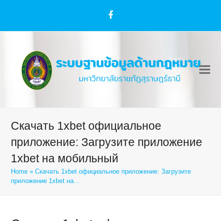
Facebook
Скачать 1xbet официальное
приложение: Загрузите приложение
1xbet на мобильный
Home
»
Скачать 1xbet официальное приложение: Загрузите
приложение 1xbet на…