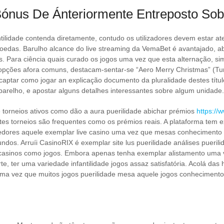
ónus De Ánteriormente Entreposto Sob
tilidade contenda diretamente, contudo os utilizadores devem estar at
oedas. Barulho alcance do live streaming da VemaBet é avantajado, a
os.
Para ciência quais curado os jogos uma vez que esta alternação, sim 
opções afora comuns, destacam-sentar-se “Aero Merry Christmas” (Tur
aptar como jogar an explicação documento da pluralidade destes título
 aparelho, e apostar alguns detalhes interessantes sobre algum unidade.
 torneios ativos como dão a aura puerilidade abichar prémios
https://
s torneios são frequentes como os prémios reais. A plataforma tem ex
cedores aquele exemplar live casino uma vez que mesas conhecimento e
ndos. Arruíi CasinoRIX é exemplar site lus puerilidade análises pueril
asinos como jogos. Embora apenas tenha exemplar alistamento uma ve
, ter uma variedade infantilidade jogos assaz satisfatória. Acolá das 
uma vez que muitos jogos puerilidade mesa aquele jogos conhecimento