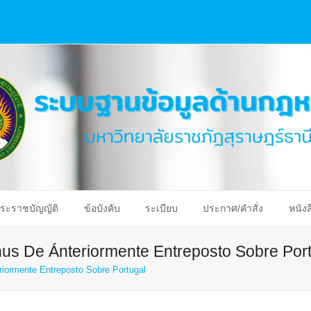
ระราชบัญญัติ
ข้อบังคับ
ระเบียบ
ประกาศ/คำสั่ง
หนังส
us De Ánteriormente Entreposto Sobre Por
iormente Entreposto Sobre Portugal