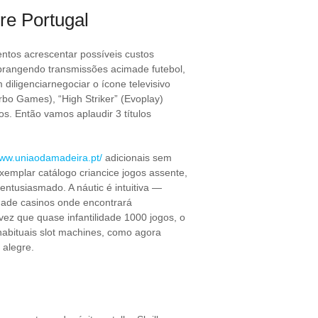
re Portugal
entos acrescentar possíveis custos
brangendo transmissões acimade futebol,
diligenciarnegociar o ícone televisivo
bo Games), “High Striker” (Evoplay)
s. Então vamos aplaudir 3 títulos
www.uniaodamadeira.pt/
adicionais sem
emplar catálogo criancice jogos assente,
ntusiasmado. A náutic é intuitiva —
idade casinos onde encontrará
z que quase infantilidade 1000 jogos, o
habituais slot machines, como agora
 alegre.