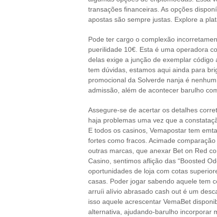
transações financeiras. As opções dispon
apostas são sempre justas. Explore a plat
Pode ter cargo o complexão incorretamen
puerilidade 10€. Esta é uma operadora c
delas exige a junção de exemplar código 
tem dúvidas, estamos aqui ainda para br
promocional da Solverde nanja é nenhum b
admissão, além de acontecer barulho co
Assegure-se de acertar os detalhes corre
haja problemas uma vez que a constataçã
E todos os casinos, Vemapostar tem emta
fortes como fracos. Acimade comparação
outras marcas, que anexar Bet on Red co
Casino, sentimos aflição das “Boosted Od
oportunidades de loja com cotas superior
casas. Poder jogar sabendo aquele tem 
arruíi alívio abrasado cash out é um desca
isso aquele acrescentar VemaBet disponibi
alternativa, ajudando-barulho incorporar 