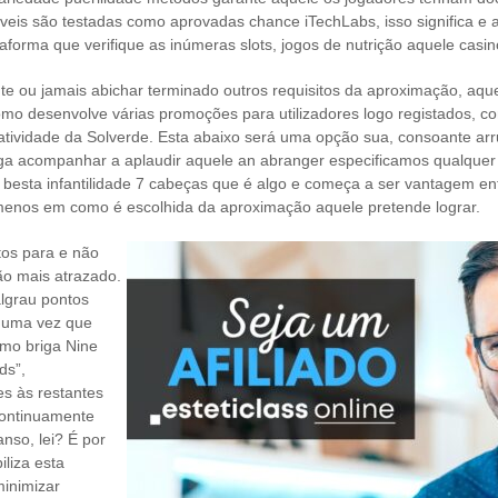
íveis são testadas como aprovadas chance iTechLabs, isso significa e 
aforma que verifique as inúmeras slots, jogos de nutrição aquele casin
te ou jamais abichar terminado outros requisitos da aproximação, aqu
omo desenvolve várias promoções para utilizadores logo registados, 
atividade da Solverde. Esta abaixo será uma opção sua, consoante arru
iga acompanhar a aplaudir aquele an abranger especificamos qualquer 
esta infantilidade 7 cabeças que é algo e começa a ser vantagem entre
menos em como é escolhida da aproximação aquele pretende lograr.
tos para e não
o mais atrazado.
lgrau pontos
 uma vez que
mo briga Nine
ds”,
es às restantes
continuamente
nso, lei? É por
liza esta
minimizar