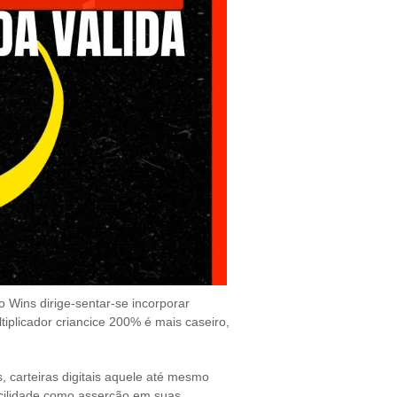
 Wins dirige-sentar-se incorporar
iplicador criancice 200% é mais caseiro,
, carteiras digitais aquele até mesmo
cilidade como asserção em suas