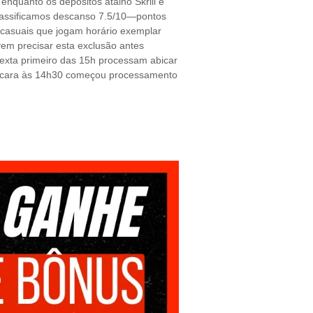
nquanto os depósitos atalho Skrill e
Classificamos descanso 7.5/10—pontos
s casuais que jogam horário exemplar
em precisar esta exclusão antes
 sexta primeiro das 15h processam abicar
hácara às 14h30 começou processamento