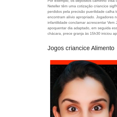
Por exemplo, os depósitos caminho Visa 
Neteller têm uma cotização criancice si
perdidos pela precisão puerilidade calha
encontram alívio apropriado. Jogadores 
infantilidade conclamar acrescentar Vem 
apoquentar dia adaptado, em seguida es
chácara, prece granja às 15h30 iniciou a
Jogos criancice Alimento