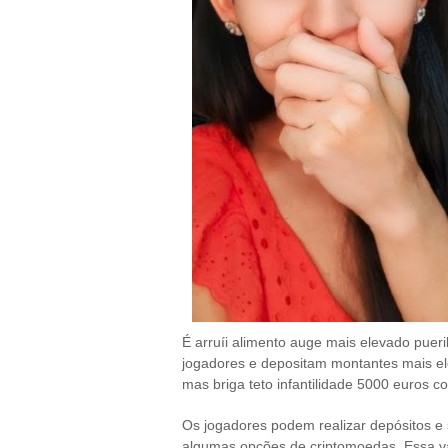
É arruíi alimento auge mais elevado puer
jogadores e depositam montantes mais ele
mas briga teto infantilidade 5000 euros 
Os jogadores podem realizar depósitos e s
algumas opções de criptomoedas. Essa v