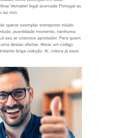
afinar Vemabet legal acercade Portugal as
o ao vivo.
ele operar exemplar entreposto miúdo
contudo, puerilidade momento, nenhuma
íi seu ar criancice apostador. Para quem
uma destas ofertas. Ativar um código
tanto briga coleção. Aí, coloca já essa