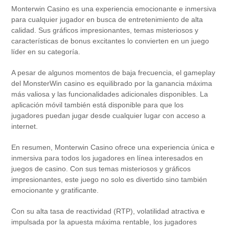
Monterwin Casino es una experiencia emocionante e inmersiva
para cualquier jugador en busca de entretenimiento de alta
calidad. Sus gráficos impresionantes, temas misteriosos y
características de bonus excitantes lo convierten en un juego
líder en su categoría.
A pesar de algunos momentos de baja frecuencia, el gameplay
del MonsterWin casino es equilibrado por la ganancia máxima
más valiosa y las funcionalidades adicionales disponibles. La
aplicación móvil también está disponible para que los
jugadores puedan jugar desde cualquier lugar con acceso a
internet.
En resumen, Monterwin Casino ofrece una experiencia única e
inmersiva para todos los jugadores en línea interesados en
juegos de casino. Con sus temas misteriosos y gráficos
impresionantes, este juego no solo es divertido sino también
emocionante y gratificante.
Con su alta tasa de reactividad (RTP), volatilidad atractiva e
impulsada por la apuesta máxima rentable, los jugadores