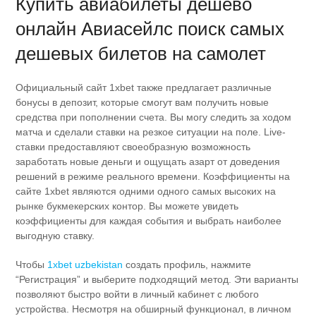
Купить авиабилеты дёшево
онлайн Авиасейлс поиск самых
дешевых билетов на самолет
Официальный сайт 1xbet также предлагает различные
бонусы в депозит, которые смогут вам получить новые
средства при пополнении счета. Вы могу следить за ходом
матча и сделали ставки на резкое ситуации на поле. Live-
ставки предоставляют своеобразную возможность
заработать новые деньги и ощущать азарт от доведения
решений в режиме реального времени. Коэффициенты на
сайте 1xbet являются одними одного самых высоких на
рынке букмекерских контор.
Вы можете увидеть
коэффициенты для каждая события и выбрать наиболее
выгодную ставку.
Чтобы
1xbet uzbekistan
создать профиль, нажмите
“Регистрация” и выберите подходящий метод. Эти варианты
позволяют быстро войти в личный кабинет с любого
устройства. Несмотря на обширный функционал, в личном