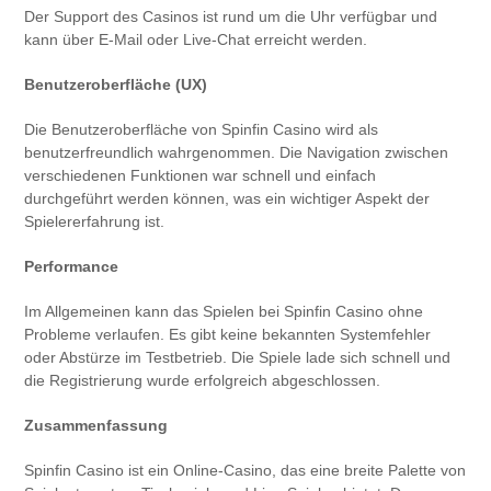
Der Support des Casinos ist rund um die Uhr verfügbar und
kann über E-Mail oder Live-Chat erreicht werden.
Benutzeroberfläche (UX)
Die Benutzeroberfläche von Spinfin Casino wird als
benutzerfreundlich wahrgenommen. Die Navigation zwischen
verschiedenen Funktionen war schnell und einfach
durchgeführt werden können, was ein wichtiger Aspekt der
Spielererfahrung ist.
Performance
Im Allgemeinen kann das Spielen bei Spinfin Casino ohne
Probleme verlaufen. Es gibt keine bekannten Systemfehler
oder Abstürze im Testbetrieb. Die Spiele lade sich schnell und
die Registrierung wurde erfolgreich abgeschlossen.
Zusammenfassung
Spinfin Casino ist ein Online-Casino, das eine breite Palette von