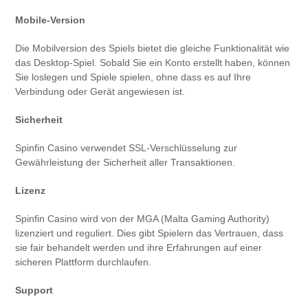
Mobile-Version
Die Mobilversion des Spiels bietet die gleiche Funktionalität wie
das Desktop-Spiel. Sobald Sie ein Konto erstellt haben, können
Sie loslegen und Spiele spielen, ohne dass es auf Ihre
Verbindung oder Gerät angewiesen ist.
Sicherheit
Spinfin Casino verwendet SSL-Verschlüsselung zur
Gewährleistung der Sicherheit aller Transaktionen.
Lizenz
Spinfin Casino wird von der MGA (Malta Gaming Authority)
lizenziert und reguliert. Dies gibt Spielern das Vertrauen, dass
sie fair behandelt werden und ihre Erfahrungen auf einer
sicheren Plattform durchlaufen.
Support