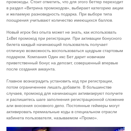
промокоды. Стоит отметить, что для этого беттер переходит
в раздел «Витрина промокодов», выбирает категорию акции
и желаемую разновидность подарка. При выборе типа
поощрения учитывают количество имеющихся баллов.
Новый игрок без опыта может не знать, как использовать
1xBet промокод при регистрации. При активации бонусного
билета каждый начинающий пользователь получает
отличную возможность воспользоваться щедрым стартовым
подарком. Компания Один икс Бет дарит новичкам
приветственный бонус на депозит, совершенный впервые
после создания аккаунта.
Главное вознаградить установить код при регистрации,
потом ограниченнее лишать добавите. В большинстве
случаев, промокод для начинающих активизируют получите
и распишитесь шаге заполнения регистрационной сложение
али внесения основного депо. Постоянные геймеры могут
активировать премиальные коды в специальном отрасли
кабинета пользователя, называемом «Промо».