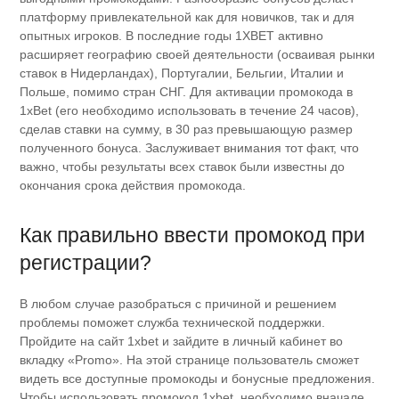
платформу привлекательной как для новичков, так и для
опытных игроков. В последние годы 1XBET активно
расширяет географию своей деятельности (осваивая рынки
ставок в Нидерландах), Португалии, Бельгии, Италии и
Польше, помимо стран СНГ. Для активации промокода в
1xBet (его необходимо использовать в течение 24 часов),
сделав ставки на сумму, в 30 раз превышающую размер
полученного бонуса. Заслуживает внимания тот факт, что
важно, чтобы результаты всех ставок были известны до
окончания срока действия промокода.
Как правильно ввести промокод при
регистрации?
В любом случае разобраться с причиной и решением
проблемы поможет служба технической поддержки.
Пройдите на сайт 1xbet и зайдите в личный кабинет во
вкладку «Promo». На этой странице пользователь сможет
видеть все доступные промокоды и бонусные предложения.
Чтобы использовать промокод 1xbet, необходимо вначале