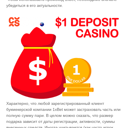
убедиться в его актуальности.
Характерно, что любой зарегистрированный клиент
букмекерской компании 1xBet может застраховать часть или
полную сумму пари. В целом можно сказать, что размер
подарка зависит от даты регистрации, активности, суммы
внесенных средств. Иногда учитывается (как часто игрок