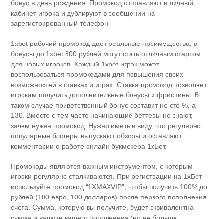
бонус в день рождения. Промокод отправляют в личный
кабинет игрока и дублируют в сообщении на
зарегистрированный телефон.
1xbet рабочий промокод дает реальные преимущества, а
бонусы до 1xbet 800 рублей могут стать отличным стартом
для новых игроков. Каждый 1xbet игрок может
воспользоваться промокодами для повышения своих
возможностей в ставках и играх. Ставка промокод позволяет
игрокам получить дополнительные бонусы и фриспины. В
таком случае приветственный бонус составит не сто %, а
130. Вместе с тем часто начинающие беттеры не знают,
зачем нужен промокод. Нужно иметь в виду, что регулярно
популярные блогеры выпускают обзоры и оставляют
комментарии о работе онлайн букмекера 1хБет.
Промокоды являются важным инструментом, с которым
игроки регулярно сталкиваются. При регистрации на 1хБет
используйте промокод “1XMAXVIP”, чтобы получить 100% до
рублей (100 евро, 100 долларов) после первого пополнения
счета. Сумма, которую вы получите, будет эквивалентна
сумме и валюте вашего пополнения (но не больше