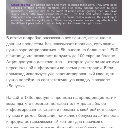
В статье подробно рассказано все важное, связанное с
данным процессом. Как показывает практика, суть акции –
нужно зарегистрироваться в БК, внести на баланс от 1 EUR
в пятницу, что позволяет получить до 100 евро на баланс.
Акция доступна для клиентов — которые указали максимум
персональной информации во время регистрации. Если
промокод использует уже зарегистрированный клиент, то
нужно перейти на соответствующую вкладку в разделе
«Бонусы».
На сайте 1xBet доступны прогнозы на предстоящие матчи
команды, что помогает пользователям делать более
информированные ставки и повышать свой рейтинг среди
лучших игроков. Компания начисляет бонусы за активность
и предлагает эксклюзивный контент для новичков с
выгодными промокодами. Разнообразие бонусов делает