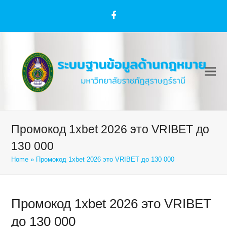
Facebook
Промокод 1xbet 2026 это VRIBET до
130 000
Home
»
Промокод 1xbet 2026 это VRIBET до 130 000
Промокод 1xbet 2026 это VRIBET
до 130 000