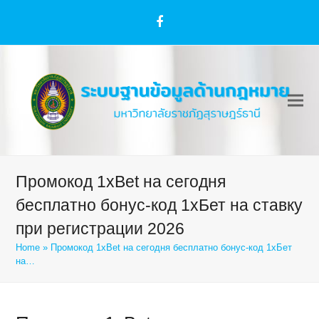
Facebook
Промокод 1xBet на сегодня
бесплатно бонус-код 1хБет на ставку
при регистрации 2026
Home
»
Промокод 1xBet на сегодня бесплатно бонус-код 1хБет
на…