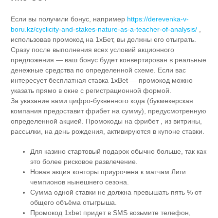
Если вы получили бонус, например
https://derevenka-v-
boru.kz/cyclicity-and-stakes-nature-as-a-teacher-of-analysis/
,
использовав промокод на 1хБет, вы должны его отыграть.
Сразу после выполнения всех условий акционного
предложения — ваш бонус будет конвертирован в реальные
денежные средства по определенной схеме. Если вас
интересует бесплатная ставка 1xBet — промокод можно
указать прямо в окне с регистрационной формой.
За указание вами цифро-буквенного кода (букмекерская
компания предоставит фрибет на сумму), предусмотренную
определенной акцией. Промокоды на фрибет , из витрины,
рассылки, на день рождения, активируются в купоне ставки.
Для казино стартовый подарок обычно больше, так как
это более рисковое развлечение.
Новая акция конторы приурочена к матчам Лиги
чемпионов нынешнего сезона.
Сумма одной ставки не должна превышать пять % от
общего объёма отыгрыша.
Промокод 1xbet придет в SMS возьмите телефон,