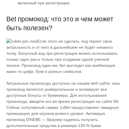
веленный при регистрации.
Bet промокод: что это и чем может
быть полезен?
Если этого не сделать, код теряет свою
актуальность и от него в дальнейшем не будет никакого
толку. Бонусный код при регистрации можно использовать
только один раз и только при создании одной учетной
записи. Промокод один икс бет выглядит как комбинация
каких-то цифр, букв и разных символов.
Актуальные промокоды доступны на нашем веб-сайте; наш
промокод является универсальным и активирует все
доступные бонусы от букмекера. Для использования
промокода, введите его во время регистрации на сайте БК.
Сейчас популярный сервис 1xBet предоставляет завидную
промоакцию для игроков всякого уровня. Активируя
промокод DINEBE — браузер надеюсь получить
дополнительные средства в размере 130 % буква