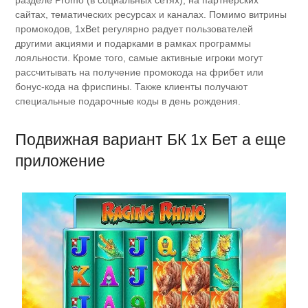
разделе Promo (в социальных сетях), на партнерских
сайтах, тематических ресурсах и каналах. Помимо витрины
промокодов, 1xBet регулярно радует пользователей
другими акциями и подарками в рамках программы
лояльности. Кроме того, самые активные игроки могут
рассчитывать на получение промокода на фрибет или
бонус-кода на фриспины. Также клиенты получают
специальные подарочные коды в день рождения.
Подвижная вариант БК 1х Бет а еще
приложение